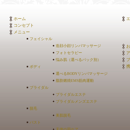
ホーム
コンセプト
メニュー
フェイシャル
造顔小顔リンパマッサージ
フォトセラピー
悩み肌（選べるパック別）
ボディ
選べるBODYリンパマッサージ
脂肪燃焼EMS筋肉運動
ブライダル
ブライダルエステ
ブライダルメンズエステ
脱毛
美肌脱毛
バスト
天使の羽ケア