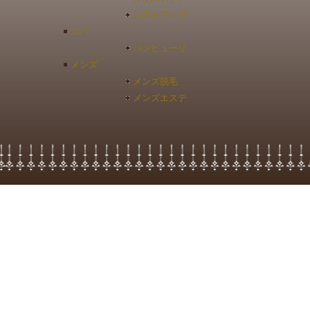
バストアップ
スパ
パンピューリ
メンズ
メンズ脱毛
メンズエステ